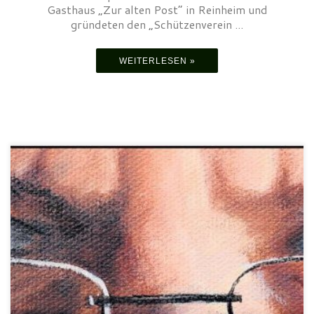
Gasthaus „Zur alten Post“ in Reinheim und
gründeten den „Schützenverein ...
WEITERLESEN »
Wir trauern um unser langjähriges Mitglied Lothar Bergmann, der
am Samstag den 25. Oktober 2025 verstarb. Neben seinen
Hobbies wie Musik und der Malerei war er ein begeisterter
Pistolenschütze.Mit seinem Engagement und seiner
Zuverlässigkeit unterstützte er über 2 Jahrzehnte (2001-2021)
den Vorstand als Schriftführer.Als Schützenkamerad und Freund
wird er uns […]