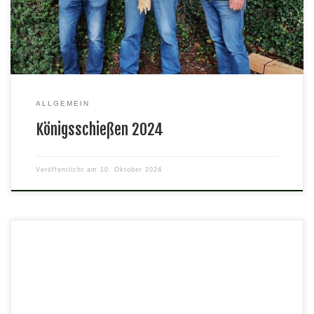
vom Podest fiel.
ALLGEMEIN
Königsschießen 2024
Veröffentlicht am
10. Oktober 2024
Wir gratulieren unseren besten Schützen bei der diesjährigen
Bezirksmeisterschaft Luftpistole Herren 3 Bezirksmeister mit
357 Ringen Günther Abt Luftpistole Auflage Senioren2
Bezirksmeister mit 298 Ringen Wieland Schenkewitz KK-