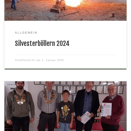
ALLGEMEIN
Silvesterböllern 2024
Veröffentlicht am
1. Januar 2025
Am 7. Dezember waren alle Vereinsmitglieder zur
Weihnachtsfeier eingeladen.Bei leckerem Essen und gemütlichen
Beisammensein wurden auch die Könige Pascal (Luftpistole),
Eckhard (KK Gewehr) und Alexander (Jugend Luftgewehr)
geehrt.Sowohl unser Gründungsmitglied Hans Uwe Hoffmann (70
Jahre Mitgliedschaft) als auch Norbert Walter (55 Jahre