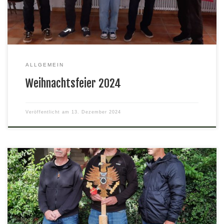
Mitgliedschaft) wurden für ihre Verdienste um unseren
Schützenverein […]
ALLGEMEIN
Weihnachtsfeier 2024
Veröffentlicht am
13. Dezember 2024
Wir gratulieren unserem diesjährigen Schützenkönig Eckhard und
seinen beiden Rittern Helmut und Aziz.Am 6. Oktober schossen
wir mit dem KK Gewehr auf den Adler und nach ca. 3 Stunden
wurde der Balken unter dem Adler so durchtrennt, dass dieser