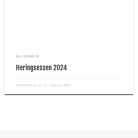
den Heringssalat nach eigenem Rezept und heiße Kartoffeln vor.
So kann auch der letzte Kater vom Fasching noch vertrieben
werden
ALLGEMEIN
Heringsessen 2024
Veröffentlicht am
17. Februar 2024