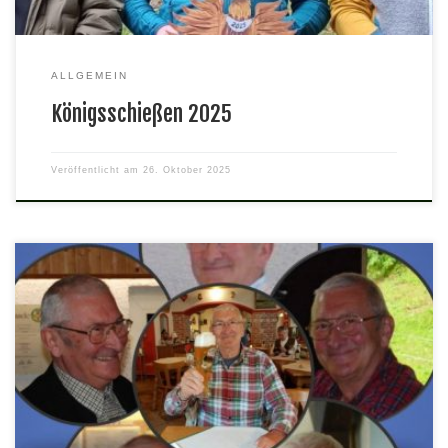
ALLGEMEIN
Königsschießen 2025
Veröffentlicht am
26. Oktober 2025
– Ein guter Freund ist von uns gegangen – Wir trauern um unser
langjähriges Mitglied Norbert Walter der am Dienstag den 08.
April 2025 verstarb. Sein unerwarteter Tod schockte uns alle.
Norbert kam 1969 in unseren Verein. Bereits 1973 übernahm er
den 2. Vorsitz für 22 Jahre und hat über […]