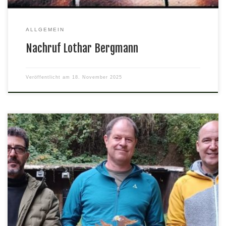
ALLGEMEIN
Nachruf Lothar Bergmann
Veröffentlicht am
18. November 2025
Wir gratulieren dem alten und neuen Schützenkönig Eckhard
Barth und seinen beiden Rittern, die den Adler mit dem KK-
Gewehr zu Fall brachten.Mit der Luftpistole wurde Helmut Häring
Schützenkönig. Seine beiden Ritter sind Roman Bergsträser und
Wieland Schenkewitz.