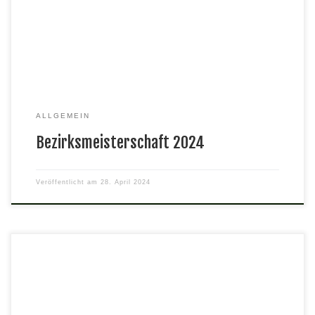
Sportpistole Herren3 Bezirksmeister mit 270 Ringen Günther
Abt KK-Sportpistole Herren4 Bezirksmeister mit 244 Ringen
Ingo Wieneke Perkussionsfreigewehr Herren3 Bezirksmeister mit
126 Ringen Eckhard […]
ALLGEMEIN
Bezirksmeisterschaft 2024
Veröffentlicht am
28. April 2024
Am Aschermittwoch den 14. Februar gab es das traditionelle
Heringsessen. Die beiden Köche Astrid und Jörg bereiteten wieder