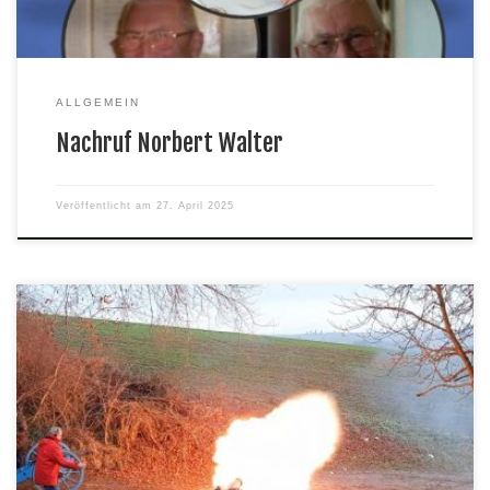
ALLGEMEIN
Nachruf Norbert Walter
Veröffentlicht am
27. April 2025
Am Silvesternachmittag krachten die Böller und Kanonen über das
weite Land der Schaubach.Die Schützen verabschiedeten damit
das alte Jahr. Bei Glühwein und heißen Würstchen in geselliger
Runde bereiteten wir uns auf den Wechsel zum kommenden Jahr
vor.