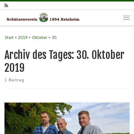
Zum Inhalt springen
Me
Start
»
2019
»
Oktober
»
30.
Archiv des Tages:
30. Oktober
2019
1 Beitrag
Am 13.10.2019 fand das diesjährige Königsschiessen statt. In