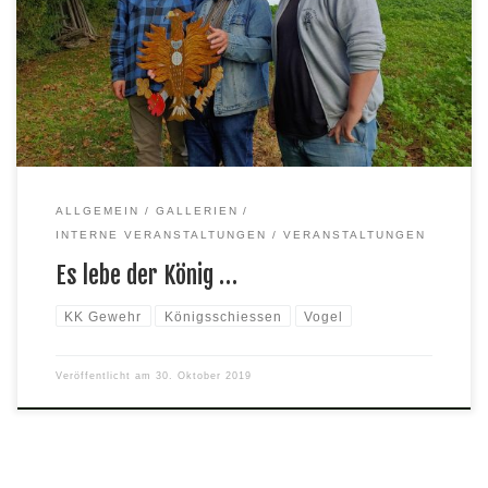
geselliger Runde ging es mit dem KK Gewehr auf den Vogel.
Diesen schoß schliesslich Winfried Emich ab und machte sich
damit zum König. Erster Ritter wurde demnach Jörg Klock,
Zweiter Ritter Torben Griebel.
ALLGEMEIN
GALLERIEN
INTERNE VERANSTALTUNGEN
VERANSTALTUNGEN
Es lebe der König …
KK Gewehr
Königsschiessen
Vogel
Veröffentlicht am
30. Oktober 2019