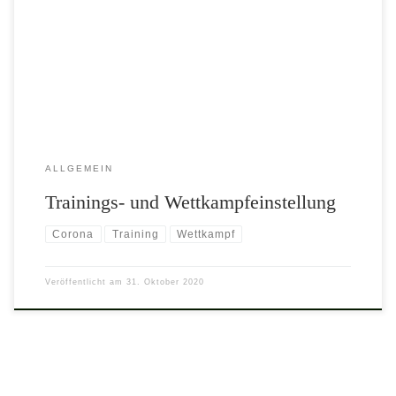
30.10.2020 ist mit Wirkung zum 02. November 2020 das Training und
die Wettkämpfebis mindestens 30. November 2020 einzustellen. Das
Vereinsheim ist damit bis auf weiteres geschlossen. Reinheim den
31.10.2020, der Vorstand
ALLGEMEIN
Trainings- und Wettkampfeinstellung
Corona
Training
Wettkampf
Veröffentlicht am
31. Oktober 2020