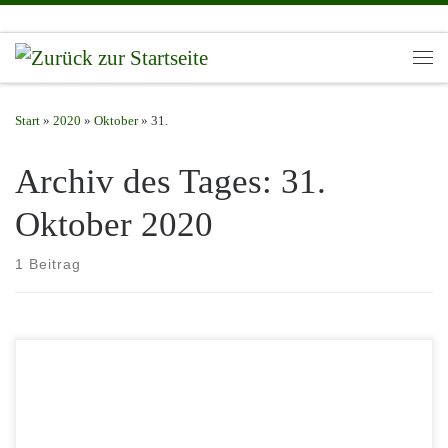
Zum Inhalt springen
Men
Start
»
2020
»
Oktober
»
31.
Archiv des Tages:
31.
Oktober 2020
1 Beitrag
Gemäß des Beschlusses des Hessischen Landtages vom 29.10.2020
und der Bekanntmachung des Hessischen Schützenverbandes vom