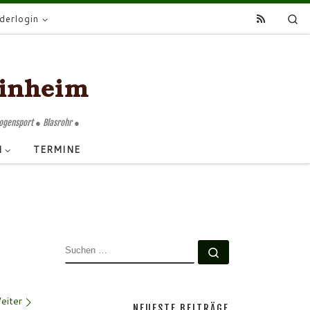
Se
ederlogin
Bogensport ● Blasrohr ●
N
TERMINE
SUCHE
Suchen …
eiter
NEUESTE BEITRÄGE