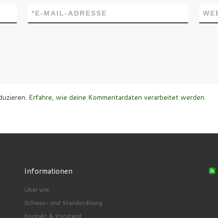
*
E-MAIL-ADRESSE
WE
duzieren.
Erfahre, wie deine Kommentardaten verarbeitet werden.
Informationen
Über uns
Schiess- und Standordnung
Kontakt & Vorstand