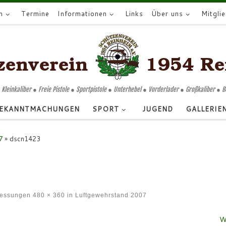
n
Termine
Informationen
Links
Über uns
Mitgli
 Kleinkaliber ● Freie Pistole ● Sportpistole ● Unterhebel ● Vorderlader ● Großkaliber ● 
EKANNTMACHUNGEN
SPORT
JUGEND
GALLERIE
7
»
dscn1423
messungen
480 × 360
in
Luftgewehrstand 2007
W