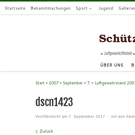
Startseite
Bekanntmachungen
Sport
Jugend
Gallerie
Zum Inhalt springen
● Luftgewehr/Pistole ●
ÜBER UNS
B
Start
»
2007
»
September
»
7.
»
Luftgewehrstand 200
dscn1423
Veröffentlicht am
7. September 2017
-
mit den Ab
Bilder Navigation
Zurück