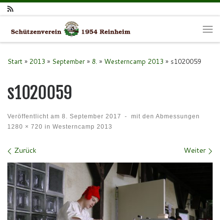
Zum Inhalt springen
Me
Start
»
2013
»
September
»
8.
»
Westerncamp 2013
»
s1020059
s1020059
Veröffentlicht am
8. September 2017
-
mit den Abmessungen
1280 × 720
in
Westerncamp 2013
Bilder Navigation
Zurück
Weiter