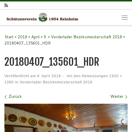
Zum Inhalt springen
Me
Start
»
2018
»
April
»
9.
»
Vorderlader Bezirksmeisterschaft 2018
»
20180407_135601_HDR
20180407_135601_HDR
Veröffentlicht am
9. April 2018
-
mit den Abmessungen
1920 ×
1080
in
Vorderlader Bezirksmeisterschaft 2018
Bilder Navigation
Zurück
Weiter