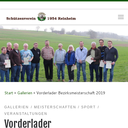
Zum Inhalt springen
Me
Start
»
Gallerien
»
Vorderlader Bezirksmeisterschaft 2019
GALLERIEN
MEISTERSCHAFTEN
SPORT
VERANSTALTUNGEN
Vorderlader