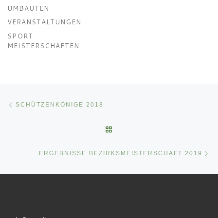
UMBAUTEN
VERANSTALTUNGEN
SPORT
MEISTERSCHAFTEN
Beitragsnavigation
Vorheriger Beitrag
SCHÜTZENKÖNIGE 2018
ZURÜCK ZUR BEITRAGSLI
Nä
ERGEBNISSE BEZIRKSMEISTERSCHAFT 2019