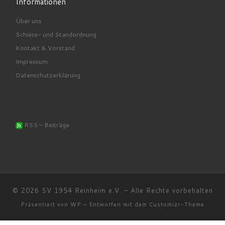
Informationen
Über uns
Schiess- und Standordnung
Kontakt & Vorstand
Impressum
Datenschutzerklärung
RSS – Beiträge
© 2026
SV 1954 Reinheim e.V.
– Alle Rechte vorbehalten
Präsentiert von
WP
– Entworfen mit dem
Customizr-Theme