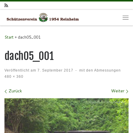
Zum Inhalt springen
Me
Start
»
dach05_001
dach05_001
Veröffentlicht am
7. September 2017
-
mit den Abmessungen
480 × 360
Bilder Navigation
Zurück
Weiter