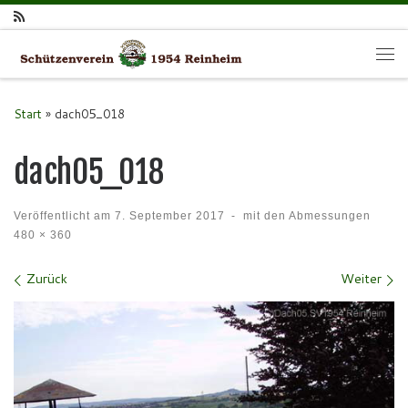
Zum Inhalt springen
Me
Start
»
dach05_018
dach05_018
Veröffentlicht am
7. September 2017
-
mit den Abmessungen
480 × 360
Bilder Navigation
Zurück
Weiter