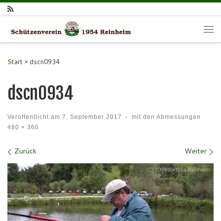
Zum Inhalt springen
Me
Start
»
dscn0934
dscn0934
Veröffentlicht am
7. September 2017
-
mit den Abmessungen
480 × 360
Bilder Navigation
Zurück
Weiter