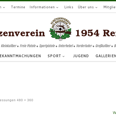
n
Termine
Informationen
Links
Über uns
Mitgli
 Kleinkaliber ● Freie Pistole ● Sportpistole ● Unterhebel ● Vorderlader ● Großkaliber ● 
EKANNTMACHUNGEN
SPORT
JUGEND
GALLERIE
messungen
480 × 360
W