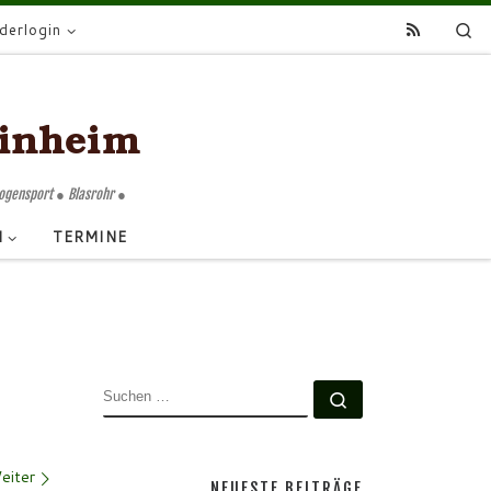
Se
ederlogin
Bogensport ● Blasrohr ●
N
TERMINE
SUCHE
Suchen …
eiter
NEUESTE BEITRÄGE