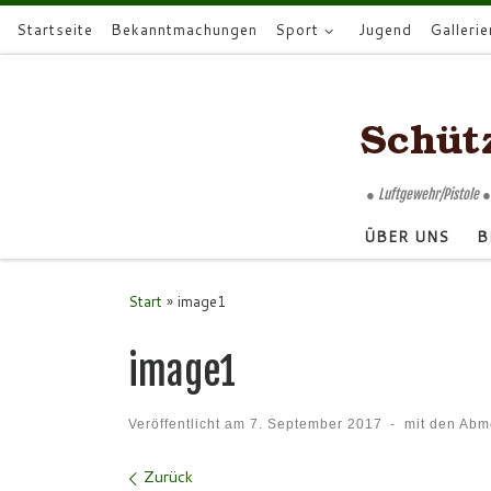
Startseite
Bekanntmachungen
Sport
Jugend
Gallerie
Zum Inhalt springen
● Luftgewehr/Pistole ●
ÜBER UNS
B
Start
»
image1
image1
Veröffentlicht am
7. September 2017
-
mit den Ab
Bilder Navigation
Zurück