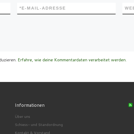
*
E-MAIL-ADRESSE
WE
duzieren.
Erfahre, wie deine Kommentardaten verarbeitet werden.
Informationen
Über uns
Schiess- und Standordnung
Kontakt & Vorstand