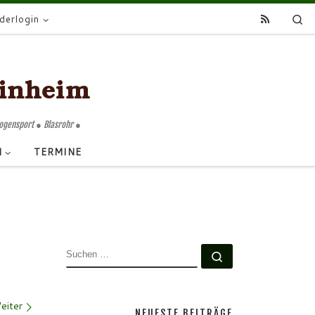
Se
ederlogin
Bogensport ● Blasrohr ●
N
TERMINE
SUCHE
Suchen …
eiter
NEUESTE BEITRÄGE