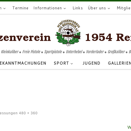
n
Termine
Informationen
Links
Über uns
Mitgli
 Kleinkaliber ● Freie Pistole ● Sportpistole ● Unterhebel ● Vorderlader ● Großkaliber ● 
EKANNTMACHUNGEN
SPORT
JUGEND
GALLERIE
messungen
480 × 360
W