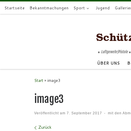
Startseite
Bekanntmachungen
Sport
Jugend
Gallerie
Zum Inhalt springen
● Luftgewehr/Pistole ●
ÜBER UNS
B
Start
»
image3
image3
Veröffentlicht am
7. September 2017
-
mit den Ab
Bilder Navigation
Zurück