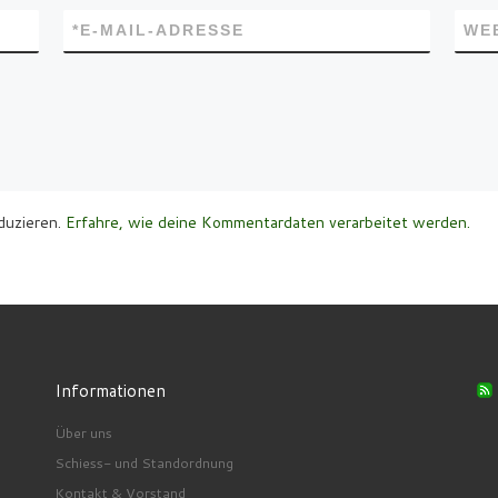
*
E-MAIL-ADRESSE
WE
duzieren.
Erfahre, wie deine Kommentardaten verarbeitet werden.
Informationen
Über uns
Schiess- und Standordnung
Kontakt & Vorstand