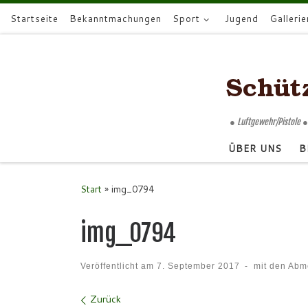
Startseite
Bekanntmachungen
Sport
Jugend
Gallerie
Zum Inhalt springen
● Luftgewehr/Pistole ●
ÜBER UNS
B
Start
»
img_0794
img_0794
Veröffentlicht am
7. September 2017
-
mit den Ab
Bilder Navigation
Zurück