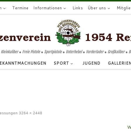
n
Termine
Informationen
Links
Über uns
Mitgli
 Kleinkaliber ● Freie Pistole ● Sportpistole ● Unterhebel ● Vorderlader ● Großkaliber ● 
EKANNTMACHUNGEN
SPORT
JUGEND
GALLERIE
messungen
3264 × 2448
W