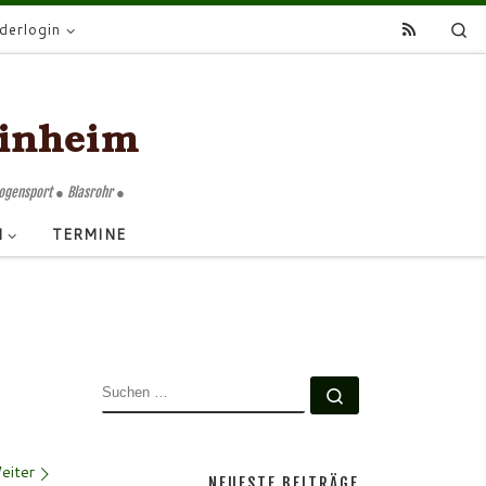
Se
ederlogin
Bogensport ● Blasrohr ●
N
TERMINE
SUCHE
Suchen …
eiter
NEUESTE BEITRÄGE