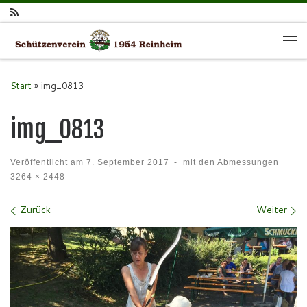
Zum Inhalt springen
Me
Start
»
img_0813
img_0813
Veröffentlicht am
7. September 2017
-
mit den Abmessungen
3264 × 2448
Bilder Navigation
Zurück
Weiter