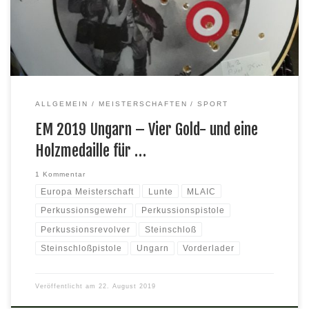
Vorderladerschützen statt. Großen Anteil an den deutschen
Erfolgen hatten zwei hessische Teilnehmer: Jörg Klock vom SV
Reinheim und Walter Massing von Tell Haßloch holten […]
ALLGEMEIN
MEISTERSCHAFTEN
SPORT
EM 2019 Ungarn – Vier Gold- und eine
Holzmedaille für …
1 Kommentar
Europa Meisterschaft
Lunte
MLAIC
Perkussionsgewehr
Perkussionspistole
Perkussionsrevolver
Steinschloß
Steinschloßpistole
Ungarn
Vorderlader
Veröffentlicht am
22. August 2019