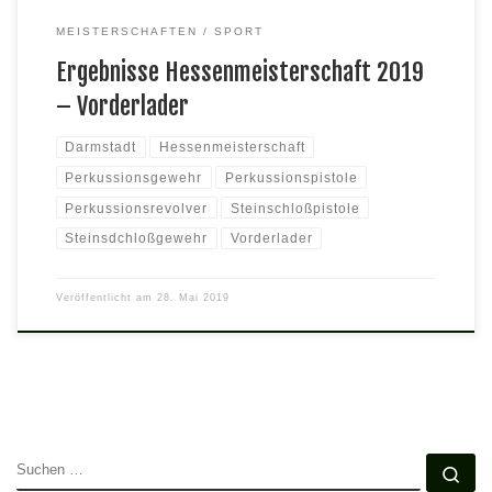
MEISTERSCHAFTEN
SPORT
Ergebnisse Hessenmeisterschaft 2019
– Vorderlader
Darmstadt
Hessenmeisterschaft
Perkussionsgewehr
Perkussionspistole
Perkussionsrevolver
Steinschloßpistole
Steinsdchloßgewehr
Vorderlader
Veröffentlicht am
28. Mai 2019
SUCHE
Su