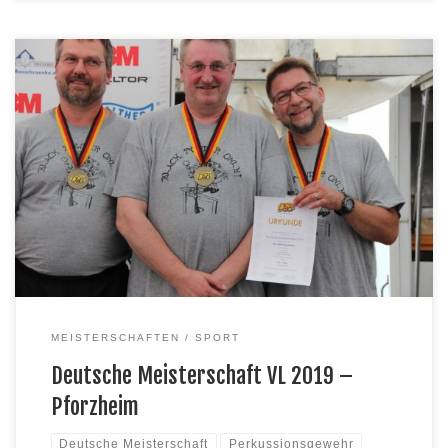
Deutsche Meisterschaften der Vorderlader-Schützen in
Pforzheim Die Titelverteidigung mit dem Perkussionsrevolver
verpassten die Reinheimer Vorderladerschützen mit vier Ringen
Rückstand auf den SV Langenforth. Für die Südhessen blieb die
Bronzemedaille und im Einzel verpasste Jörg Klock um einen Ring
das Podium. Der zweifache Deutsche Meister in dieser Disziplin
belegte Rang fünf. […]
MEISTERSCHAFTEN
SPORT
Deutsche Meisterschaft VL 2019 –
Pforzheim
Deutsche Meisterschaft
Perkussionsgewehr