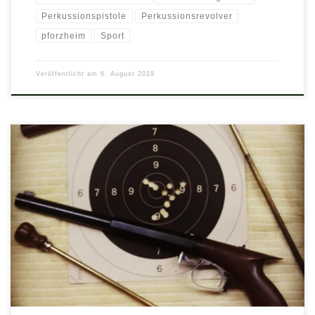
Perkussionspistole
Perkussionsrevolver
pforzheim
Sport
Veröffentlicht am
6. August 2019
Bei den Hess. Meisterschaften in Darmstadt am vergangenen
Wochenende vom 25.5. und 26.5.19 gewannen die Reinheimer
Schützen 3 Mannschafts-Titel in den Vorderlader Kurzwaffen-
Disziplinen, sowie 1 Titel in der Einzelwertung durch Jörg Klock
mit dem Perkussions-Revolver, sowie drei 2. Plätze durch Jörg
Klock mit der Perkussions-Pistole und der Steinschloß-Pistole
und einen […]