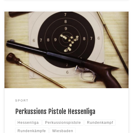
Den letzten Wettkampf dieser Runde gegen WSG Wiesbaden auf
eigenem Stand gewannen die Reinheimer mit 20 Ringen
Vorsprung. Sie liegen weiterhin auf dem 2. Tabellenplatz. Der
Wettkampf endete 408:388 für Reinheim. In der Einzelwertung
schossen Wieland Schenkewitz 133 Ringe Jörg Klock 141 Ringe
Winfried Oehlke 134 Ringe Außerhalb der Wertung […]
SPORT
Perkussions Pistole Hessenliga
Hessenliga
Perkussionspistole
Rundenkampf
Rundenkämpfe
Wiesbaden