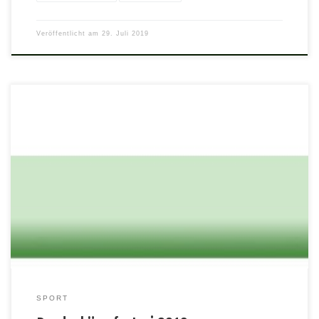
Veröffentlicht am
29. Juli 2019
Unterhebel Repetierer Bezirksklasse Die Reinheimer hatten am
letzten Mittwoch Gäste von Tell Gr.-Zimmern zum Rundenkampf
mit dem Unterhebel-Repetierer, der Wettkampf ging zu Gunsten
von Reinheim aus. Reinheim – Tell Gr.-Zimmern 772:699. In der
Einzelwertung: Thomas Knapp 259 Ringe Manfred Schwebel 265
Ringe Winfried Emich 248 Ringe Perkussions Pistole Hessenliga
Den […]
SPORT