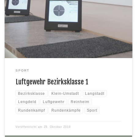
Die ersten drei Rundenkämpfe gingen leider alle verloren. Den
ersten gegen Klein-Umstadt auf eigenem Stand 1013 : 1058, den
zweiten in Langstadt 1089 : 976 und den dritten auf eigenem
Stand gegen Lengfeld 1028 : 1060.
SPORT
Luftgewehr Bezirksklasse 1
Bezirksklasse
Klein-Umstadt
Langstadt
Lengdeld
Luftgewehr
Reinheim
Rundenkampf
Rundenkämpfe
Sport
Veröffentlicht am
29. Oktober 2019