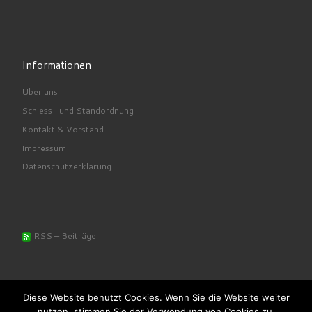
Informationen
Über uns
Schiess- und Standordnung
Kontakt & Vorstand
Impressum
Datenschutzerklärung
RSS – Beiträge
Diese Website benutzt Cookies. Wenn Sie die Website weiter
nutzen, stimmen Sie der Verwendung von Cookies zu.