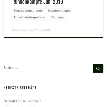
Rundenkämpfe Juni 2019
Perkussionspistole
Rundenkämpfe
Unterhebelrepetierer
Zimmern
Veröffentlicht am
17. Juni 2019
SUCHE
Su
NEUESTE BEITRÄGE
Nachruf Lothar Bergmann