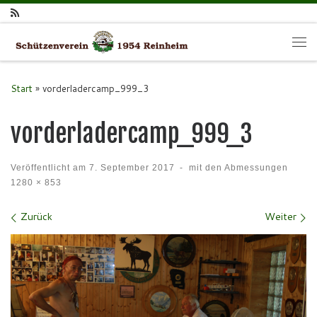
Zum Inhalt springen
Me
Start
»
vorderladercamp_999_3
vorderladercamp_999_3
Veröffentlicht am
7. September 2017
-
mit den Abmessungen
1280 × 853
Bilder Navigation
Zurück
Weiter