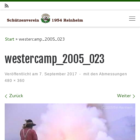
Zum Inhalt springen
Me
Start
»
westercamp_2005_023
westercamp_2005_023
Veröffentlicht am
7. September 2017
-
mit den Abmessungen
480 × 360
Bilder Navigation
Zurück
Weiter