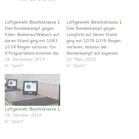
Luftgewehr Bezirksklasse 1
Luftgewehr Bezirksklasse 1
Den Rundenkampf gegen
Den Rundenkampf gegen
Klein-Bieberau/Webern auf
Lengfeld auf deren Stand
deren Stand ging mit 1083 :
ging mit 1078:1039 Ringen
1034 Ringen verloren. Ein
verloren, ebenso der
Erfolgserlebnis konnten die
Rundenkampf auf eigenem
Schützen beim letzten
26. November 2019
Stand gegen Klein-
16. März 2020
Vorrunden-Wettkampf
In "Sport"
Bieberau/Webern
In "Sport"
gegen Schaafheim auf
1021:1065. Die
eigenem Stand verbuchen,
Einzelergebnisse: Thomas
der Wettkampf ging zu
Knapp 370, 356Michael
Gunsten von Reinheim aus
Rapp 347, 332Pauline
und zwar knapp mit 1046 :
Gaiser 333Helmut Häring
1043 Ringen. Die
322, 327Nick Lorenz 305
Luftgewehr Bezirksklasse 1
Einzelergebnisse: Thomas
29. Oktober 2019
Knapp 366 ,…
In "Sport"