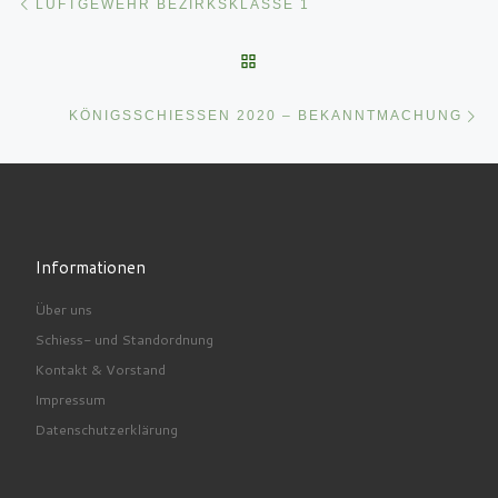
LUFTGEWEHR BEZIRKSKLASSE 1
ZURÜCK ZUR BEITRAGSLI
Nä
KÖNIGSSCHIESSEN 2020 – BEKANNTMACHUNG
Informationen
Über uns
Schiess- und Standordnung
Kontakt & Vorstand
Impressum
Datenschutzerklärung