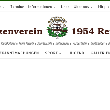
n
Termine
Informationen
Links
Über uns
Mitgli
 Kleinkaliber ● Freie Pistole ● Sportpistole ● Unterhebel ● Vorderlader ● Großkaliber ● 
EKANNTMACHUNGEN
SPORT
JUGEND
GALLERIE