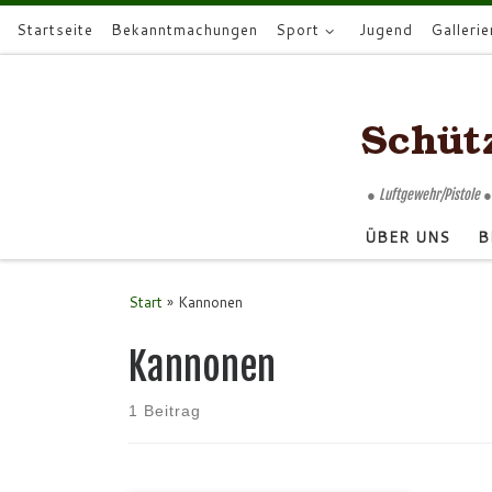
Startseite
Bekanntmachungen
Sport
Jugend
Gallerie
Zum Inhalt springen
● Luftgewehr/Pistole ●
ÜBER UNS
B
Start
»
Kannonen
Kannonen
1 Beitrag