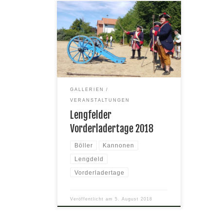
Auch in Lengfeld war die
Böllermannschaft des SV Reinheim
vertreten.
GALLERIEN
VERANSTALTUNGEN
Lengfelder
Vorderladertage 2018
Böller
Kannonen
Lengdeld
Vorderladertage
Veröffentlicht am
5. August 2018