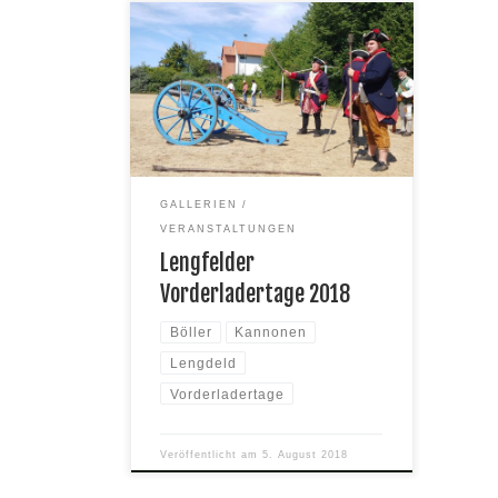
Auch in Lengfeld war die
Böllermannschaft des SV Reinheim
vertreten.
GALLERIEN
VERANSTALTUNGEN
Lengfelder
Vorderladertage 2018
Böller
Kannonen
Lengdeld
Vorderladertage
Veröffentlicht am
5. August 2018