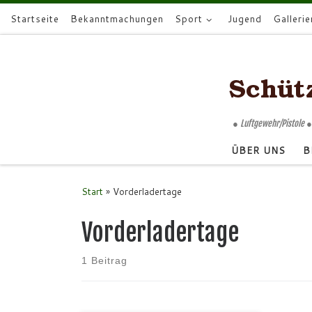
Startseite
Bekanntmachungen
Sport
Jugend
Gallerie
Zum Inhalt springen
● Luftgewehr/Pistole ●
ÜBER UNS
B
Start
»
Vorderladertage
Vorderladertage
1 Beitrag