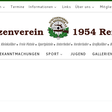
n
Termine
Informationen
Links
Über uns
Mitgli
 Kleinkaliber ● Freie Pistole ● Sportpistole ● Unterhebel ● Vorderlader ● Großkaliber ● 
EKANNTMACHUNGEN
SPORT
JUGEND
GALLERIE